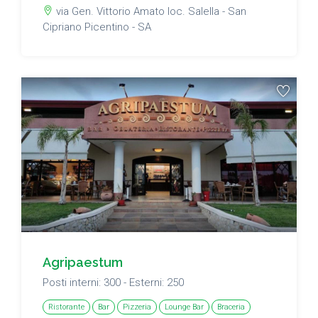
via Gen. Vittorio Amato loc. Salella - San
Cipriano Picentino - SA
Agripaestum
Posti interni: 300 - Esterni: 250
Ristorante
Bar
Pizzeria
Lounge Bar
Braceria