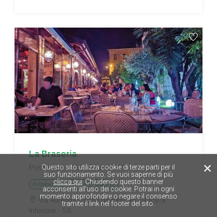
La Braseria
×
Questo sito utilizza cookie di terze parti per il
Posti interni: 150 - Esterni: 200
suo funzionamento. Se vuoi saperne di più
clicca qui
. Chiudendo questo banner
Ristorante
Pizzeria
Braceria
acconsenti all’uso dei cookie. Potrai in ogni
momento approfondire o negare il consenso
Via Aurelio Bosco Lucarelli, 45 - Nocera
tramite il link nel footer del sito.
Inferiore - SA